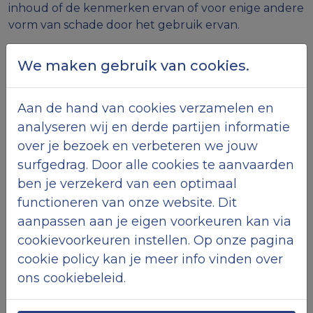
inhoud of de kenmerken ervan of voor enige andere
vorm van schade door het gebruik ervan.
Toepasselijk recht en
We maken gebruik van cookies.
bevoegde rechtbanken
Het Belgisch recht is van toepassing op deze site. In
Aan de hand van cookies verzamelen en
geval van een geschil zijn enkel de rechtbanken van
analyseren wij en derde partijen informatie
het arrondissement, waar de zetel van Maenhout
over je bezoek en verbeteren we jouw
Antivuilmatten NV gevestigd is, bevoegd.
surfgedrag. Door alle cookies te aanvaarden
Privacybeleid
ben je verzekerd van een optimaal
functioneren van onze website. Dit
VERWERKINGSDOELEINDEN:
aanpassen aan je eigen voorkeuren kan via
Maenhout Antivuilmatten NV verzamelt en
cookievoorkeuren instellen. Op onze pagina
verwerkt de persoonsgegevens van klanten voor
cookie policy kan je meer info vinden over
klanten- en orderbeheer (o.a. klantenadministratie,
ons cookiebeleid.
opvolgen van bestellingen/leveringen, facturatie,
opvolgen van de solvabiliteit, profilering en het