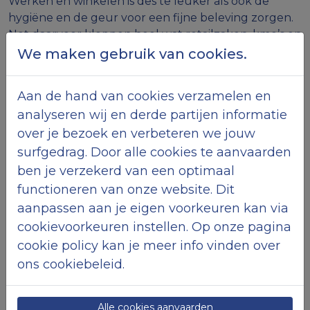
Werken en winkelen is des te leuker als ook de
hygiëne en de geur voor een fijne beleving zorgen.
Net daarvoor kloppen heel wat retailzaken, kmo’s en
grotere ondernemingen graag aan bij Maenhout.
We maken gebruik van cookies.
Het familiebedrijf zette altijd al in op een sterke
service voor antivuilmatten en sanitaire toestellen.
Aan de hand van cookies verzamelen en
Graag delen we onze expertise met u opdat uw
analyseren wij en derde partijen informatie
business zich verder kan ontplooien. Via onze
over je bezoek en verbeteren we jouw
hygiëne audit, wijzen we u op moderne, zuinige
surfgedrag. Door alle cookies te aanvaarden
oplossingen binnen uw bedrijf.
ben je verzekerd van een optimaal
functioneren van onze website. Dit
De juiste vloermat, de juiste hygiëne toestellen op
de juiste werkplaatsen.
aanpassen aan je eigen voorkeuren kan via
Zo kunt u zich focussen op hetgeen u het liefste
cookievoorkeuren instellen. Op onze pagina
doet: verder ondernemen.
cookie policy kan je meer info vinden over
ons cookiebeleid.
Maenhout is vandaag een KMO met 10 enthousiaste
medewerkers, en willen het verschil maken bij U.
Gun ons die kans, en samen maken we uw business
Alle cookies aanvaarden