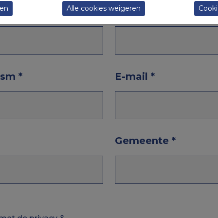
den
Alle cookies weigeren
Cooki
Voornaam
*
 gsm
*
E-mail
*
Gemeente
*