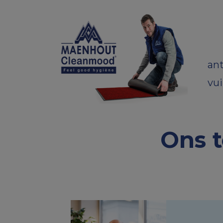
ant
vu
Ons t