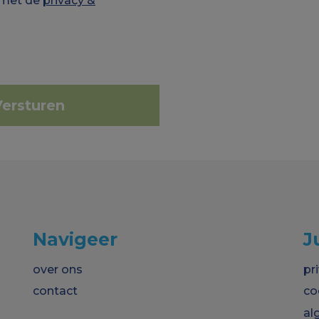
 met de
privacy &
Navigeer
J
over ons
pr
contact
co
al