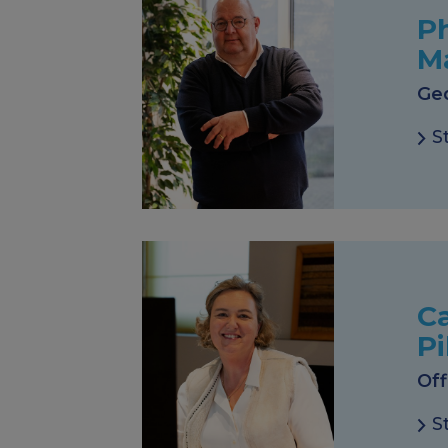
Ph
M
Ge
S
Ca
Pi
Off
S