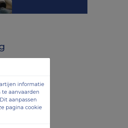
g
rtijen informatie
s te aanvaarden
 Dit aanpassen
ze pagina cookie