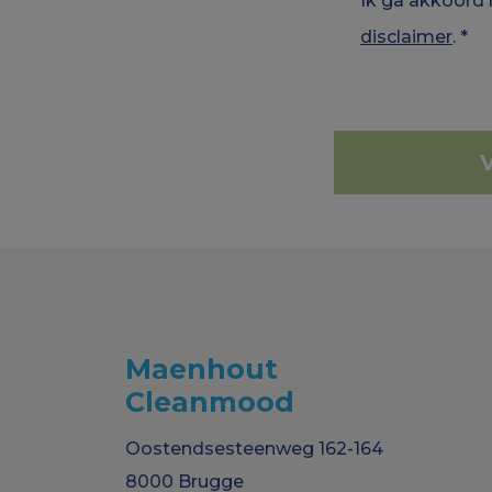
Ik ga akkoord
disclaimer
.
*
Maenhout
Cleanmood
Oostendsesteenweg 162-164
8000 Brugge